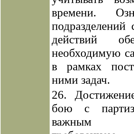
времени. Оз
подразделений
действий об
необходимую са
в рамках пост
ними задач.
26. Достижени
бою с партиз
важным т