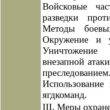
Войсковые час
разведки прот
Методы боевы
Окружение и у
Уничтожение
внезапной атак
преследо
Использование 
ягдкоманд.
III. Меры охран