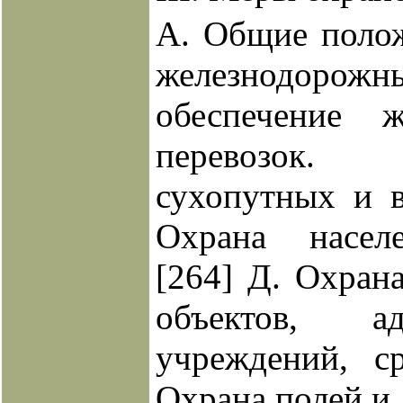
A. Общие полож
железнодорожн
обеспечение ж
перевозок
сухопутных и в
Охрана насел
[264]
Д. Охран
объектов, ад
учреждений, ср
Охрана полей и 