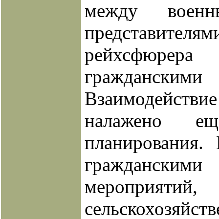
между военн
представ
рейхсфю
граждански
Взаимодейств
налажено е
планирования.
гражданскими 
меропри
сельскохозяйс